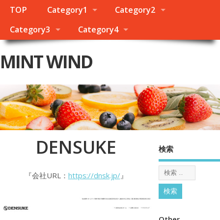
TOP
Category1
Category2
Category3
Category4
MINT WIND
DENSUKE
検索
『会社URL：
https://dnsk.jp/
』
Other