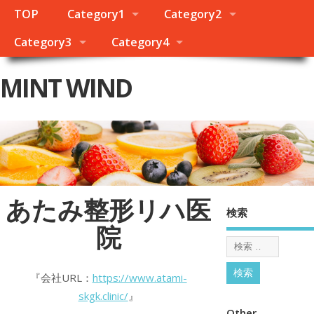
TOP
Category1
Category2
Category3
Category4
MINT WIND
あたみ整形リハ医
検索
院
『会社URL：
https://www.atami-
skgk.clinic/
』
Other