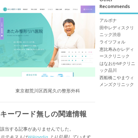
Recommends
アルポナ
田中レディスクリ
ニック渋谷
ライツフォル
恵比寿みかレディ
ースクリニック
はなおかIVFクリニ
ック品川
西船橋こやまウィ
メンズクリニック
東京都荒川区西尾久の整形外科
キーワード無しの関連情報
該当する記事がありませんでした。
※テキストは
Wikipedia
より引用しています。