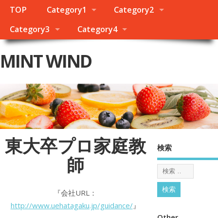
TOP
Category1
Category2
Category3
Category4
MINT WIND
東大卒プロ家庭教
検索
師
『会社URL：
http://www.uehatagaku.jp/guidance/
』
Other