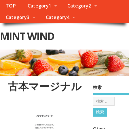
TOP
Category1
Category2
Category3
Category4
MINT WIND
古本マージナル
検索
Other