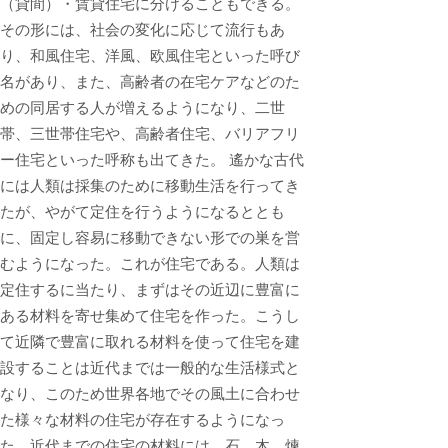
（貸間）・賃貸住宅に分けることもできる。
その形には、社会の変化に応じて流行もあ
り、和風住宅、洋風、欧風住宅といった呼び
名があり、また、高齢者の在宅ケアなどのた
めの同居する人が増えるようになり、二世
帯、三世帯住宅や、高齢者住宅、バリアフリ
ー住宅といった呼称も出てきた。 遙かな古代
には人類は採集のために移動生活を行ってき
たが、やがて定住を行うようになるととも
に、固定し容易に移動できない形での巣を営
むようになった。これが住宅である。人類は
定住するに当たり、まずはその近辺に豊富に
ある材料を寄せ集めて住宅を作った。こうし
て近隣で豊富に取れる材料を使って住宅を建
設することは近代までは一般的な生活様式と
なり、このため世界各地でその風土に合わせ
た様々な材料の住宅が存在するようになっ
た。近代までの住宅の材料には、石、木、煉