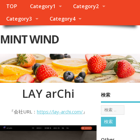
TOP
Category1
Category2
Category3
Category4
MINT WIND
LAY arChi
検索
『会社URL：
https://lay-archi.com/
』
Other