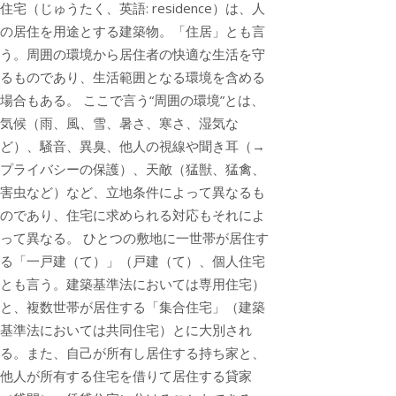
住宅（じゅうたく、英語: residence）は、人
の居住を用途とする建築物。「住居」とも言
う。周囲の環境から居住者の快適な生活を守
るものであり、生活範囲となる環境を含める
場合もある。 ここで言う“周囲の環境”とは、
気候（雨、風、雪、暑さ、寒さ、湿気な
ど）、騒音、異臭、他人の視線や聞き耳（→
プライバシーの保護）、天敵（猛獣、猛禽、
害虫など）など、立地条件によって異なるも
のであり、住宅に求められる対応もそれによ
って異なる。 ひとつの敷地に一世帯が居住す
る「一戸建（て）」（戸建（て）、個人住宅
とも言う。建築基準法においては専用住宅）
と、複数世帯が居住する「集合住宅」（建築
基準法においては共同住宅）とに大別され
る。また、自己が所有し居住する持ち家と、
他人が所有する住宅を借りて居住する貸家