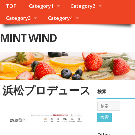
TOP
Category1
Category2
Category3
Category4
MINT WIND
浜松プロデュース
検索
Other