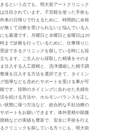
きるという点でも、明大前アートクリニック
は注目されています。子宮鏡を使った手術も
外来の日帰りで行えるために、時間的に余裕
が無くて治療を受けられないと悩んでいる人
にも最適です。月曜日と水曜日と金曜日は20
時まで診療を行っているために、仕事帰りに
受診できるクリニックを探している時にも役
立ちます。ご主人から採取した精液をそのま
ま注入する人工授精と、洗浄濃縮した精子調
整液を注入する方法を選択できて、タイミン
グ指導なども含めたサポートを受ける事が可
能です。排卵のタイミングに合わせた夫婦生
活を続ける方法や、ホルモンバランスを正し
い状態に保つ方法など、総合的な不妊治療の
サポートをお願いできます。体外受精や顕微
授精などの実績も豊富で、安全に手術を行え
るクリニックを探している方々にも、明大前