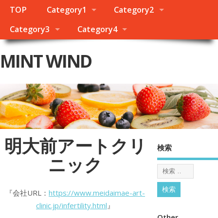
TOP
Category1
Category2
Category3
Category4
MINT WIND
明大前アートクリ
検索
ニック
『会社URL：
https://www.meidaimae-art-
clinic.jp/infertility.html
』
Other