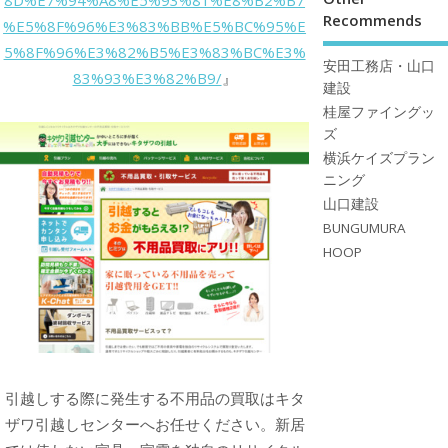
8D%E7%94%A8%E5%93%81%E8%B2%B7
Recommends
%E5%8F%96%E3%83%BB%E5%BC%95%E
5%8F%96%E3%82%B5%E3%83%BC%E3%
安田工務店・山口
83%93%E3%82%B9/
』
建設
桂屋ファイングッ
ズ
横浜ケイズプラン
ニング
山口建設
BUNGUMURA
HOOP
引越しする際に発生する不用品の買取はキタ
ザワ引越しセンターへお任せください。新居