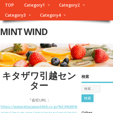
TOP
Category1
Category2
Category3
Category4
MINT WIND
キタザワ引越セン
検索
ター
『会社URL：
https://www.kitazawa4466.co.jp/%E4%B8%
Other